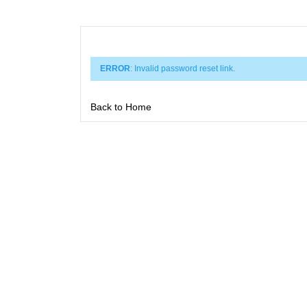
ERROR
: Invalid password reset link.
Back to Home