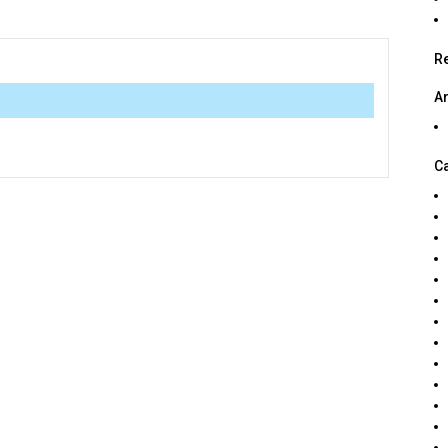
R
A
C